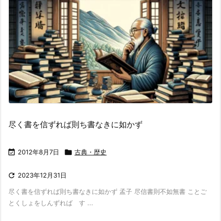
尽く書を信ずれば則ち書なきに如かず

2012年8月7日

古典・歴史

2023年12月31日
尽く書を信ずれば則ち書なきに如かず 孟子 尽信書則不如無書 ことご
とくしょをしんずれば す ...