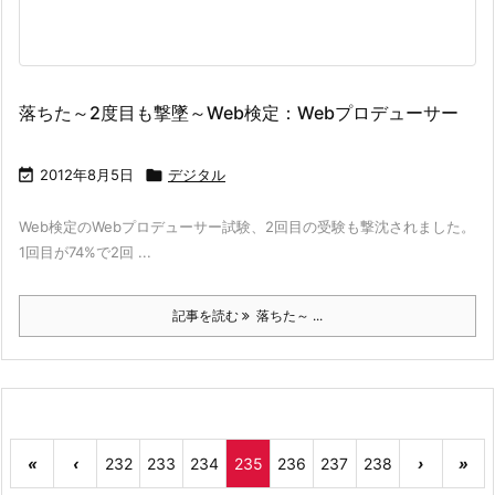
落ちた～2度目も撃墜～Web検定：Webプロデューサー

2012年8月5日

デジタル
Web検定のWebプロデューサー試験、2回目の受験も撃沈されました。
1回目が74%で2回 ...
記事を読む
落ちた～ ...
«
‹
232
233
234
235
236
237
238
›
»