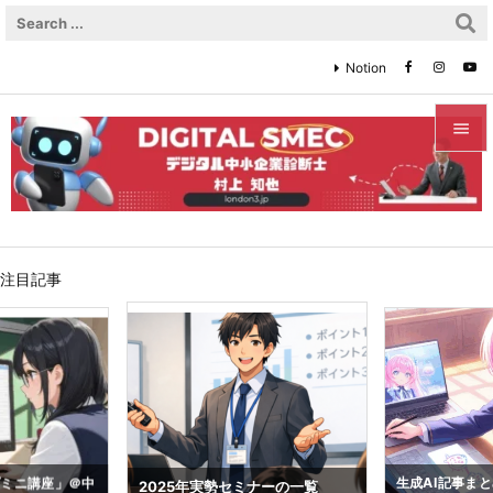
Notion


メニュ

サイド
注目記事

前へ

次へ

検索
プミニ講座」＠中
生成AI記事ま
2025年実勢セミナーの一覧