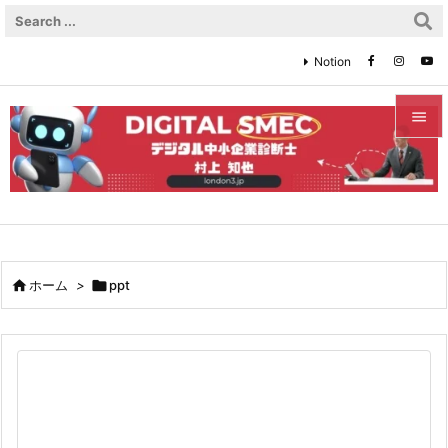
Notion


メニュ

サイド

前へ

ホーム
>

ppt

次へ

検索