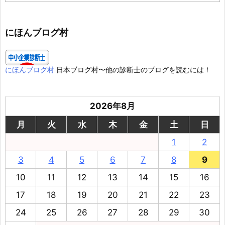
ゴ
リ
ー
にほんブログ村
にほんブログ村
日本ブログ村〜他の診断士のブログを読むには！
2026年8月
月
火
水
木
金
土
日
1
2
3
4
5
6
7
8
9
10
11
12
13
14
15
16
17
18
19
20
21
22
23
24
25
26
27
28
29
30