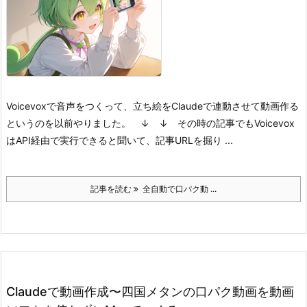
Voicevoxで音声をつくって、立ち絵をClaudeで連動させて動画作る
というのを以前やりました。
↓ ↓ その時の記事
でもVoicevox
はAPI経由で実行できると聞いて、
記事URLを掘り ...
記事を読む
全自動で口パク動 ...
Claudeで動画作成〜四国メタンの口パク動画を動画