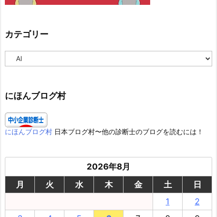
カテゴリー
カ
テ
ゴ
リ
ー
にほんブログ村
にほんブログ村
日本ブログ村〜他の診断士のブログを読むには！
2026年8月
月
火
水
木
金
土
日
1
2