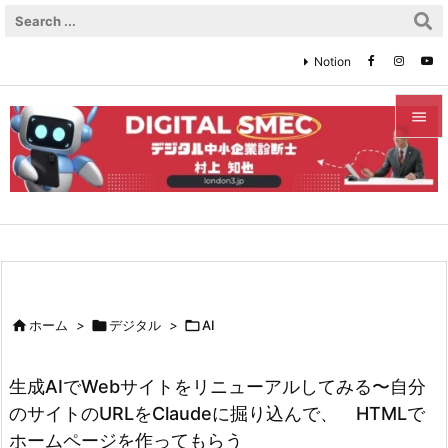
Notion


メニュ

サイド

前へ


ホーム
>

デジタル
>

AI
次へ

生成AIでWebサイトをリニューアルしてみる〜自分
検索
のサイトのURLをClaudeに掘り込んで、 HTMLで
ホームページを作ってもらう