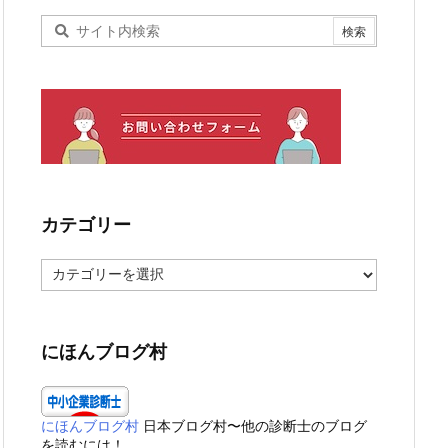
カテゴリー
カ
テ
ゴ
リ
ー
にほんブログ村
にほんブログ村
日本ブログ村〜他の診断士のブログ
を読むには！