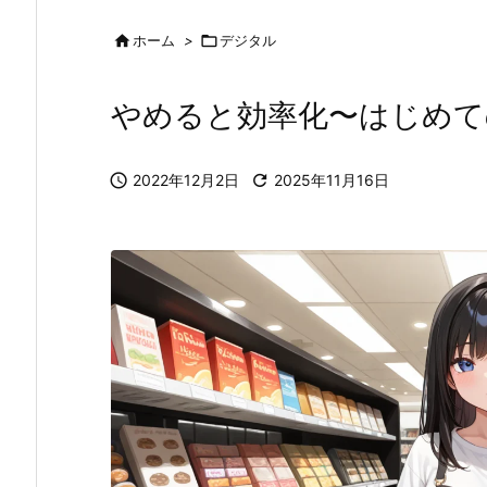

ホーム
>

デジタル
やめると効率化〜はじめて

2022年12月2日

2025年11月16日