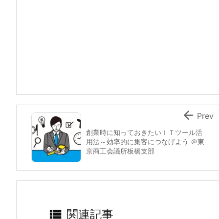

Prev
創業時に知っておきたいＩＴツール活
用法～効率的に集客につなげよう ＠東
京商工会議所板橋支部

関連記事