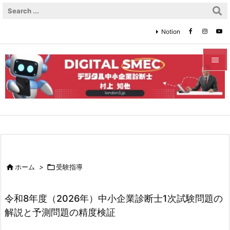
Notion


メニュ

サイド

前へ


ホーム
>

受験指導
次へ

令和8年度（2026年）中小企業診断士1次試験問題の
検索
解説と予測問題の精度検証