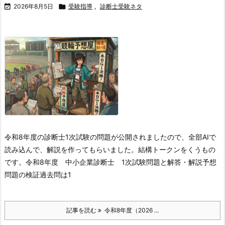

2026年8月5日

受験指導
,
診断士受験ネタ
令和8年度の診断士1次試験の問題が公開されましたので、全部AIで
読み込んで、解説を作ってもらいました。結構トークンをくうもの
です。
令和8年度 中小企業診断士 1次試験問題と解答・解説
予想
問題の検証
過去問は1
記事を読む
令和8年度（2026 ...