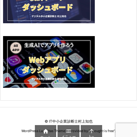
©
IT中小企業診断士村上知也



WordPress Luxeritas Theme is provided by "
Thought is free
".
メニュー
上へ