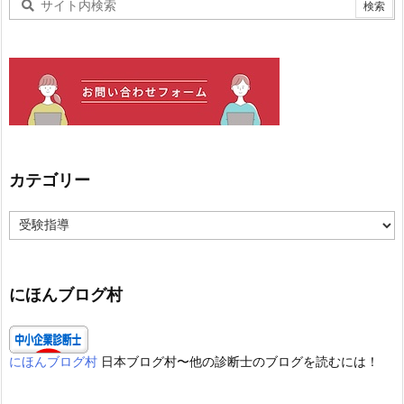
カテゴリー
カ
テ
ゴ
リ
ー
にほんブログ村
にほんブログ村
日本ブログ村〜他の診断士のブログを読むには！