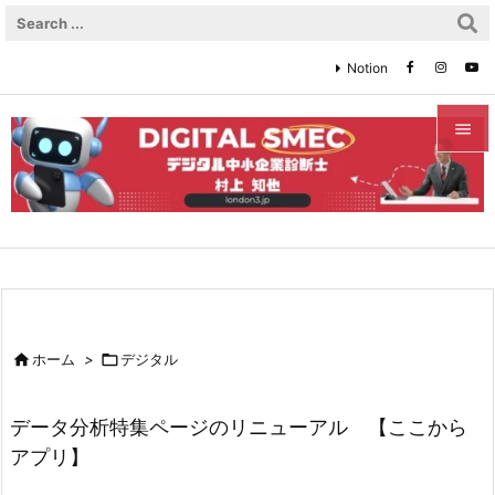
Notion


メニュ

サイド

前へ


ホーム
>

デジタル
次へ

データ分析特集ページのリニューアル 【ここから
検索
アプリ】