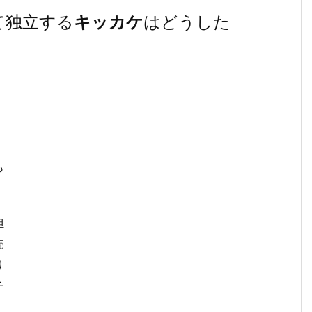
て独立する
キッカケ
はどうした
も
担
売
り
チ