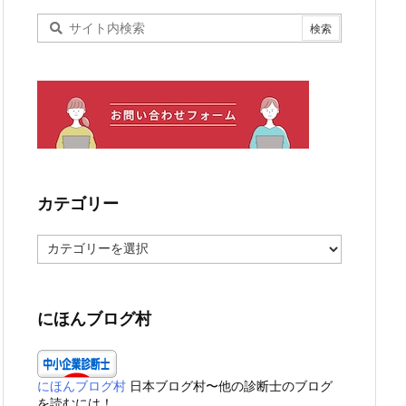
カテゴリー
カ
テ
ゴ
リ
ー
にほんブログ村
にほんブログ村
日本ブログ村〜他の診断士のブログ
を読むには！