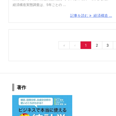
経済構造実態調査は、5年ごとの ...
記事を読む
経済構造 ...
«
‹
1
2
3
著作