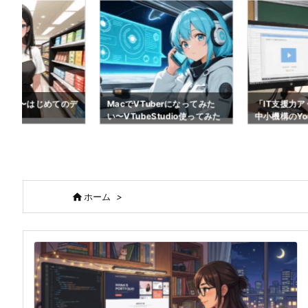
効率化〜はじめてのデ
MacでVTuberになってみた
「IT支援力
い〜VTubeStudio使ってみた
中小機構のYo
スタート

ホーム
>