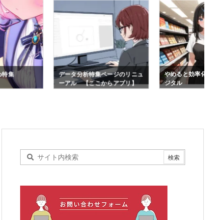
め特集
データ分析特集ページのリニュ
やめると効率化〜は
ーアル 【ここからアプリ】
ジタル