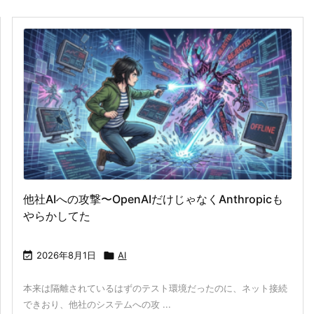
他社AIへの攻撃〜OpenAIだけじゃなくAnthropicも
やらかしてた

2026年8月1日

AI
本来は隔離されているはずの‌テスト環境だったのに、ネット接続
できおり、他社のシステムへの攻 ...