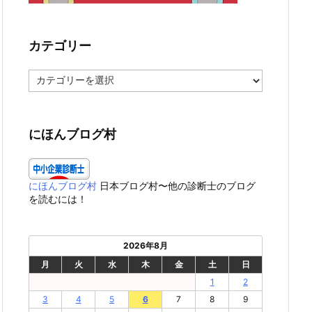
カテゴリー
カ
テ
ゴ
リ
ー
にほんブログ村
にほんブログ村
日本ブログ村〜他の診断士のブログ
を読むには！
2026年8月
月
火
水
木
金
土
日
1
2
3
4
5
6
7
8
9