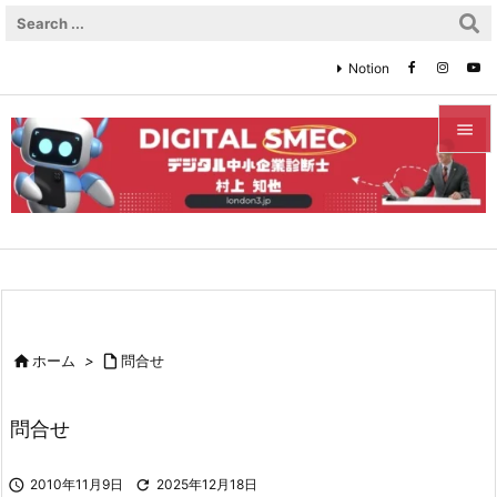
Notion


メニュ

サイド

前へ


ホーム
>

問合せ
次へ

問合せ
検索

2010年11月9日

2025年12月18日