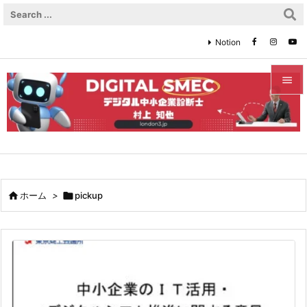
Notion


メニュ

サイド

前へ

ホーム
>

pickup

次へ

検索