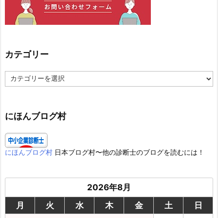
カテゴリー
カ
テ
ゴ
リ
ー
にほんブログ村
にほんブログ村
日本ブログ村〜他の診断士のブログを読むには！
2026年8月
月
火
水
木
金
土
日