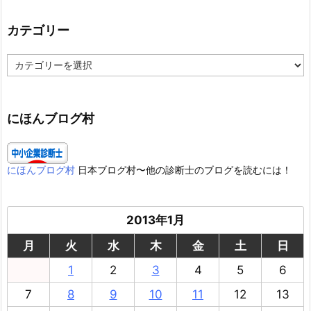
カテゴリー
カ
テ
ゴ
リ
ー
にほんブログ村
にほんブログ村
日本ブログ村〜他の診断士のブログを読むには！
2013年1月
月
火
水
木
金
土
日
1
2
3
4
5
6
7
8
9
10
11
12
13