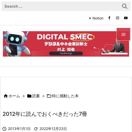
Notion


メニュ

サイド

前へ


ホーム
>

読書
>

特に感動した本
次へ

2012年に読んでおくべきだった7冊
検索

2013年1月1日

2022年12月23日