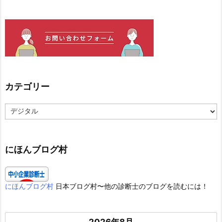
カテゴリー
カ
テ
ゴ
リ
ー
にほんブログ村
にほんブログ村
日本ブログ村〜他の診断士のブログを読むには！
2026年8月