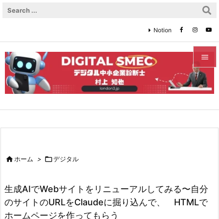
Notion


メニュ

サイド

前へ


ホーム
>

デジタル
次へ

生成AIでWebサイトをリニューアルしてみる〜自分
検索
のサイトのURLをClaudeに掘り込んで、 HTMLで
ホームページを作ってもらう