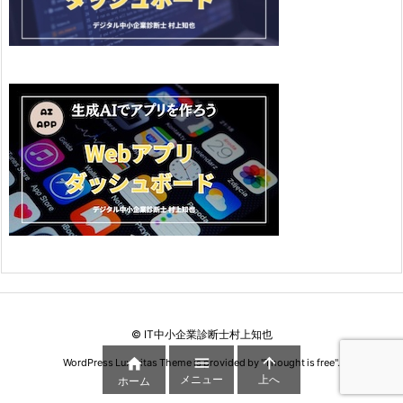
©
IT中小企業診断士村上知也



WordPress Luxeritas Theme is provided by "
Thought is free
".
メニュー
上へ
ホーム