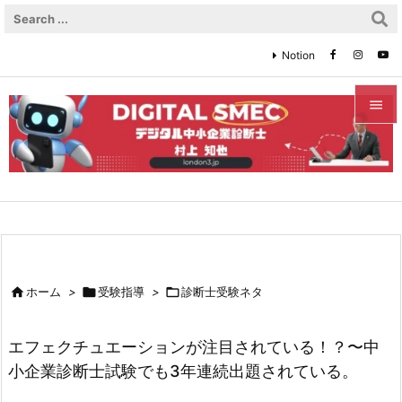
Notion


メニュ

サイド

前へ


ホーム
>

受験指導
>

診断士受験ネタ
次へ

エフェクチュエーションが注目されている！？〜中
検索
小企業診断士試験でも3年連続出題されている。