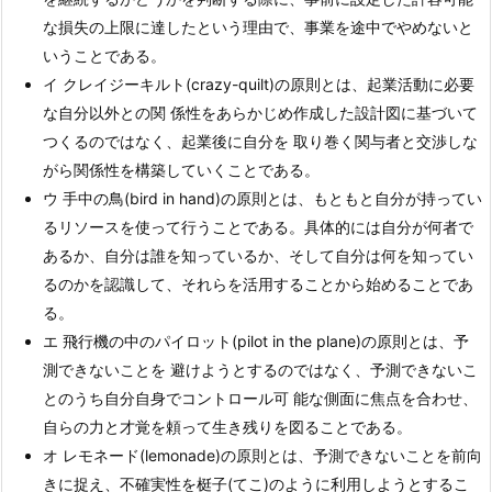
な損失の上限に達したという理由で、事業を途中でやめないと
いうことである。
イ クレイジーキルト(crazy-quilt)の原則とは、起業活動に必要
な自分以外との関 係性をあらかじめ作成した設計図に基づいて
つくるのではなく、起業後に自分を 取り巻く関与者と交渉しな
がら関係性を構築していくことである。
ウ 手中の鳥(bird in hand)の原則とは、もともと自分が持ってい
るリソースを使って行うことである。具体的には自分が何者で
あるか、自分は誰を知っているか、そして自分は何を知ってい
るのかを認識して、それらを活用することから始めることであ
る。
エ 飛行機の中のパイロット(pilot in the plane)の原則とは、予
測できないことを 避けようとするのではなく、予測できないこ
とのうち自分自身でコントロール可 能な側面に焦点を合わせ、
自らの力と才覚を頼って生き残りを図ることである。
オ レモネード(lemonade)の原則とは、予測できないことを前向
きに捉え、不確実性を梃子(てこ)のように利用しようとするこ