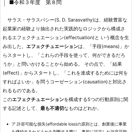
■令和３年度 第８問
サラス・サラスバシー(S. D. Sarasvathy)は、経験豊富な
起業家の経験より抽出された実践的なロジックから構成さ
れる
エフェクチュエーション(effectuation)
と いう概念を生
み出した。
エフェクチュエーション
は、「手段(means)」か
らスタートし、「これらの手段を使って、何ができるだろ
うか」と問いかけることから始める。 その点で、「結果
(effect)」からスタートし、「これを達成するためには何を
すればよいか」を問うコーゼーション(causation)と対比さ
れるものである。
この
エフェクチュエーション
を構成する5つの行動原則に関
する記述として、
最も不適切
なものはどれか。
ア 許容可能な損失(affordable loss)の原則とは、創業後に事業
を継続するかどうかを判断する際に、事前に設定した許容可能