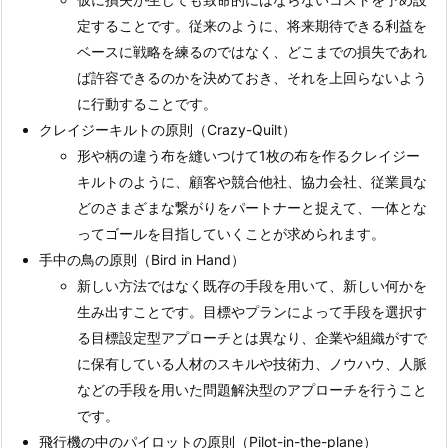
定することです。従来のように、将来期待できる利益を
ベースに戦略を練るのではなく、どこまでの損失であれ
ば許容できるのかを決めておき、それを上回らないよう
に行動することです。
クレイジーキルトの原則（Crazy-Quilt）
形や柄の違う布を縫いつけて1枚の布を作るクレイジー
キルトのように、顧客や競合他社、協力会社、従業員な
どのさまざまな繋がりをパートナーと捉えて、一体とな
ってゴールを目指していくことが求められます。
手中の鳥の原則（Bird in Hand）
新しい方法ではなく既存の手段を用いて、新しい何かを
生み出すことです。目標やプランによって手段を選択す
る目標設定型アプローチとは異なり、企業や組織がすで
に保有している人材のスキルや技術力、ノウハウ、人脈
などの手段を用いた問題解決型のアプローチを行うこと
です。
飛行機の中のパイロットの原則（Pilot-in-the-plane）