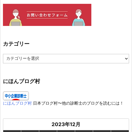
カテゴリー
カ
テ
ゴ
リ
ー
にほんブログ村
にほんブログ村
日本ブログ村〜他の診断士のブログを読むには！
2023年12月