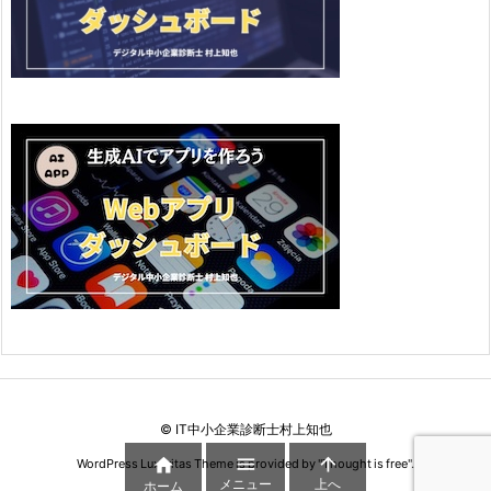
©
IT中小企業診断士村上知也



WordPress Luxeritas Theme is provided by "
Thought is free
".
メニュー
上へ
ホーム