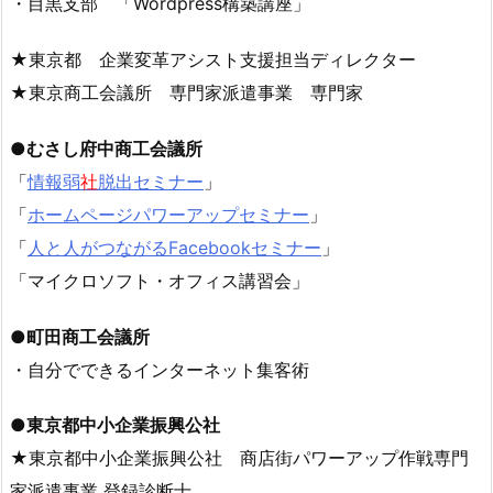
・目黒支部 「Wordpress構築講座」
★東京都 企業変革アシスト支援担当ディレクター
★東京商工会議所 専門家派遣事業 専門家
●むさし府中商工会議所
「
情報弱
社
脱出セミナー
」
「
ホームページパワーアップセミナー
」
「
人と人がつながるFacebookセミナー
」
「マイクロソフト・オフィス講習会」
●町田商工会議所
・自分でできるインターネット集客術
●東京都中小企業振興公社
★東京都中小企業振興公社 商店街パワーアップ作戦専門
家派遣事業 登録診断士