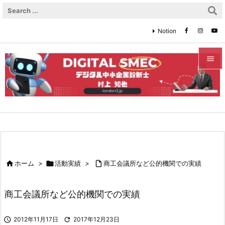
Notion


メニュ

サイド

前へ


ホーム
>

活動実績
>

商工会議所など公的機関での実績
次へ

商工会議所など公的機関での実績
検索

2012年11月17日

2017年12月23日