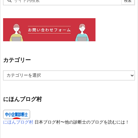
カテゴリー
カ
テ
ゴ
リ
ー
にほんブログ村
にほんブログ村
日本ブログ村〜他の診断士のブログを読むには！