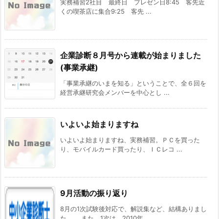
実務補習2社目 最終日 プレゼン日8:45 客先近
くの喫茶店に集合9:25 客先 ...
企業診断８月号から連載が始まりました
(事業承継)
「事業承継のいまを知る」ということで、全６回を
経営承継研究会メンバーを中心とし ...
いよいよ始まりますね
いよいよ始まりますね、実務補習。ＰＣを買った
り、モバイルカード買ったり、ＩＣレコ ...
9月活動の振り返り
8月の1次試験後対応で、解説集など、結構ありまし
た。 また、1次は、2010年 ...