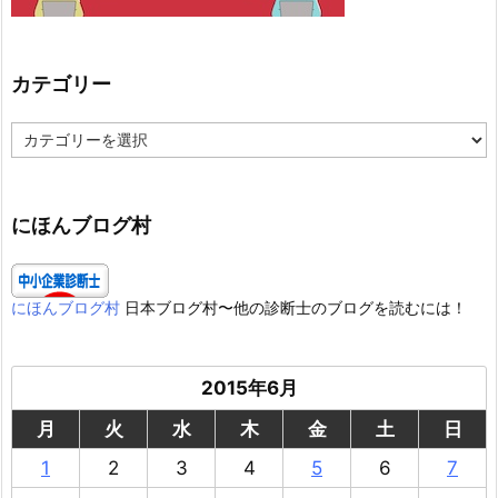
カテゴリー
カ
テ
ゴ
リ
ー
にほんブログ村
にほんブログ村
日本ブログ村〜他の診断士のブログを読むには！
2015年6月
月
火
水
木
金
土
日
1
2
3
4
5
6
7