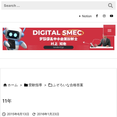
Notion


メニュ

サイド

前へ


ホーム
>

受験指導
>

ふぞろいな合格答案
次へ

11年
検索

2015年6月13日

2016年1月23日