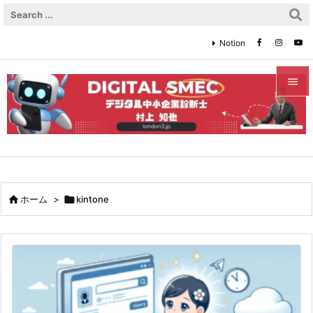
Notion


メニュ

サイド

前へ

ホーム
>

kintone

次へ

検索