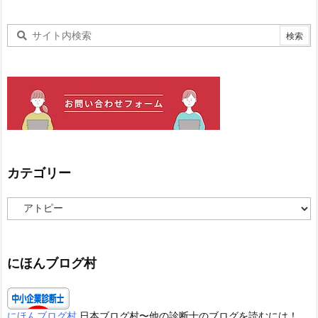
カテゴリー
カ
テ
ゴ
リ
ー
にほんブログ村
にほんブログ村
日本ブログ村〜他の診断士のブログを読むには！