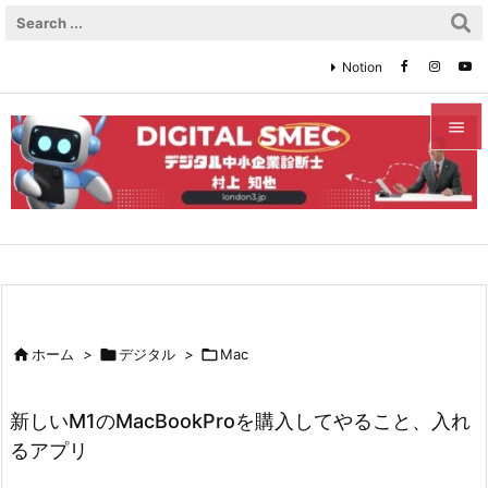
Notion


メニュ

サイド

前へ


ホーム
>

デジタル
>

Mac
次へ

新しいM1のMacBookProを購入してやること、入れ
検索
るアプリ