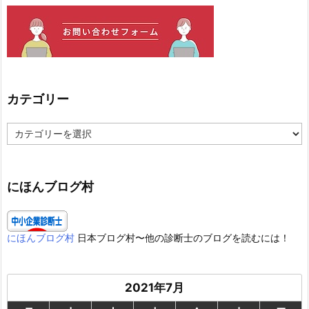
カテゴリー
カ
テ
ゴ
リ
ー
にほんブログ村
にほんブログ村
日本ブログ村〜他の診断士のブログを読むには！
2021年7月