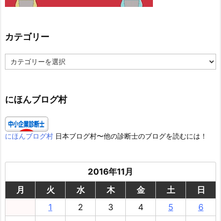
カテゴリー
カ
テ
ゴ
リ
ー
にほんブログ村
にほんブログ村
日本ブログ村〜他の診断士のブログを読むには！
2016年11月
月
火
水
木
金
土
日
1
2
3
4
5
6