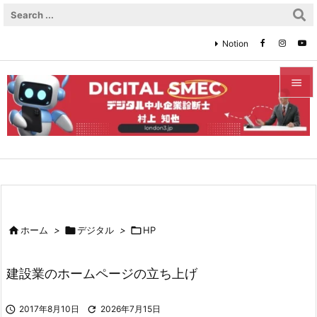
Notion


メニュ

サイド

前へ


ホーム
>

デジタル
>

HP
次へ

建設業のホームページの立ち上げ
検索

2017年8月10日

2026年7月15日