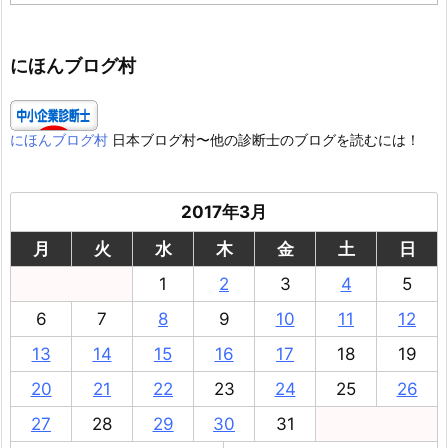
テ
ゴ
リ
ー
にほんブログ村
にほんブログ村
日本ブログ村〜他の診断士のブログを読むには！
2017年3月
月
火
水
木
金
土
日
1
2
3
4
5
6
7
8
9
10
11
12
13
14
15
16
17
18
19
20
21
22
23
24
25
26
27
28
29
30
31