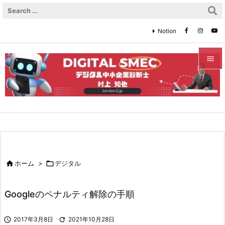
Notion


メニュ

サイド

前へ


ホーム
>

デジタル
次へ

Googleのペナルティ解除の手順
検索

2017年3月8日

2021年10月28日