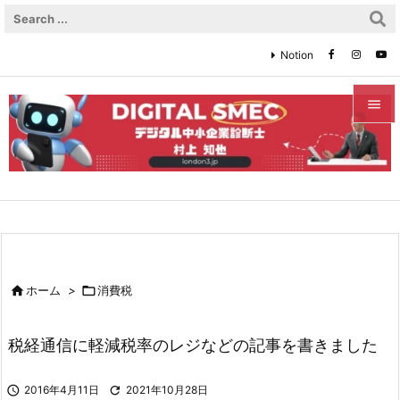
Notion


メニュ

サイド

前へ


ホーム
>

消費税
次へ

税経通信に軽減税率のレジなどの記事を書きました
検索

2016年4月11日

2021年10月28日