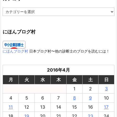
カ
テ
ゴ
リ
ー
にほんブログ村
にほんブログ村
日本ブログ村〜他の診断士のブログを読むには！
2016年4月
月
火
水
木
金
土
日
1
2
3
4
5
6
7
8
9
10
11
12
13
14
15
16
17
18
19
20
21
22
23
24