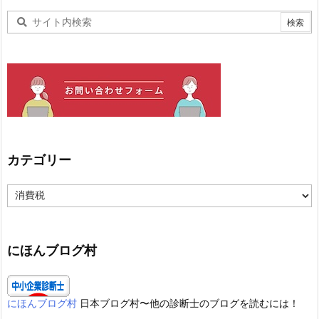
カテゴリー
カ
テ
ゴ
リ
ー
にほんブログ村
にほんブログ村
日本ブログ村〜他の診断士のブログを読むには！