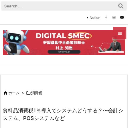
Notion


メニュ

サイド

前へ


ホーム
>

消費税
次へ

食料品消費税1％導入でシステムどうする？〜会計シ
検索
ステム、POSシステムなど