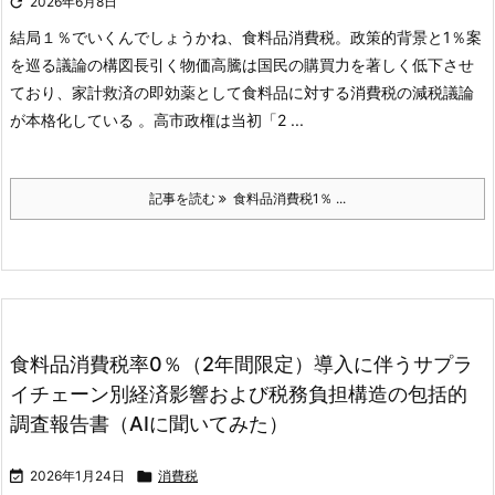

2026年6月8日
結局１％でいくんでしょうかね、食料品消費税。
政策的背景と1％案
を巡る議論の構図
長引く物価高騰は国民の購買力を著しく低下させ
ており、家計救済の即効薬として食料品に対する消費税の減税議論
が本格化している 。高市政権は当初「2 ...
記事を読む
食料品消費税1％ ...
食料品消費税率0％（2年間限定）導入に伴うサプラ
イチェーン別経済影響および税務負担構造の包括的
調査報告書（AIに聞いてみた）

2026年1月24日

消費税