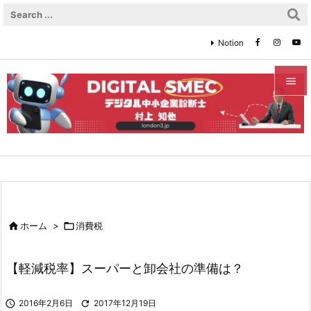
Notion


メニュ

サイド

前へ


ホーム
>

消費税
次へ

【軽減税率】スーパーと卸会社の準備は？
検索

2016年2月6日

2017年12月19日