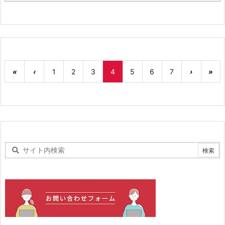
«
‹
1
2
3
4
5
6
7
›
»