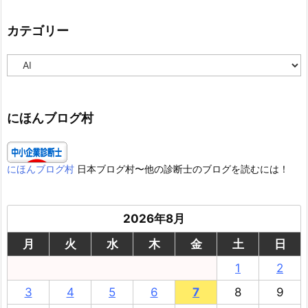
カテゴリー
カ
テ
ゴ
リ
ー
にほんブログ村
にほんブログ村
日本ブログ村〜他の診断士のブログを読むには！
2026年8月
月
火
水
木
金
土
日
1
2
3
4
5
6
7
8
9