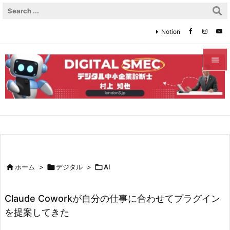
Notion


メニュ

サイド

前へ


ホーム
>

デジタル
>

AI
次へ

Claude Coworkが自分の仕事に合わせてプラグイン
検索
を提案してきた