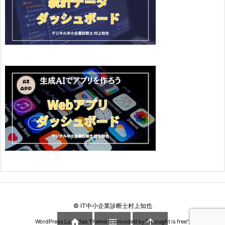
©
IT中小企業診断士村上知也



WordPress Luxeritas Theme is provided by "
Thought is free
".