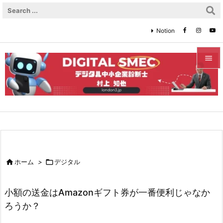
Notion


メニュ

サイド

前へ


ホーム
>

デジタル
次へ

小額の送金はAmazonギフト券が一番便利じゃなか
検索
ろうか？