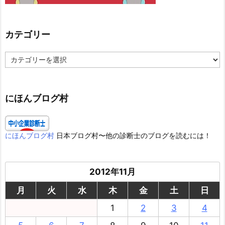
カテゴリー
カ
テ
ゴ
リ
ー
にほんブログ村
にほんブログ村
日本ブログ村〜他の診断士のブログを読むには！
2012年11月
月
火
水
木
金
土
日
1
2
3
4