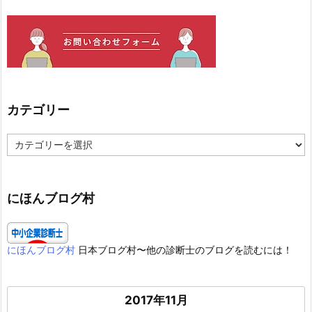
カテゴリー
カ
テ
ゴ
リ
ー
にほんブログ村
にほんブログ村
日本ブログ村〜他の診断士のブログを読むには！
2017年11月