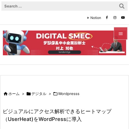
Notion


メニュ

サイド

前へ


ホーム
>

デジタル
>

Wordpresss
次へ

ビジュアルにアクセス解析できるヒートマップ
検索
（UserHeat)をWordPressに導入