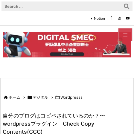
Notion


メニュ

サイド

前へ


ホーム
>

デジタル
>

Wordpresss
次へ

自分のブログはコピペされているのか？〜
検索
wordpressプラグイン Check Copy
Contents(CCC)