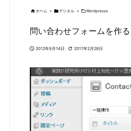

ホーム
>

デジタル
>

Wordpresss
問い合わせフォームを作る～W

2012年9月14日

2017年2月28日