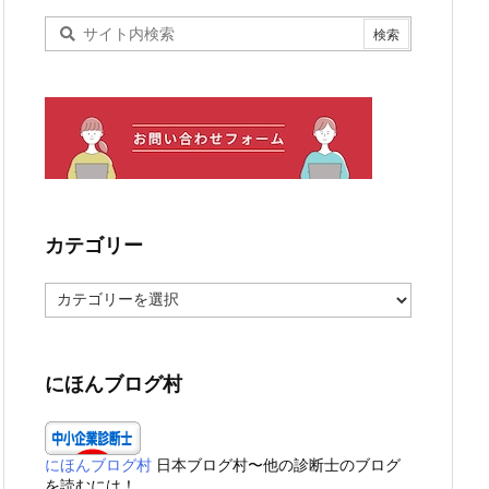
カテゴリー
カ
テ
ゴ
リ
ー
にほんブログ村
にほんブログ村
日本ブログ村〜他の診断士のブログ
を読むには！