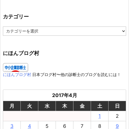
カテゴリー
カ
テ
ゴ
リ
ー
にほんブログ村
にほんブログ村
日本ブログ村〜他の診断士のブログを読むには！
2017年4月
月
火
水
木
金
土
日
1
2
3
4
5
6
7
8
9