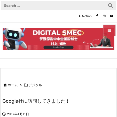
Notion


メニュ

サイド

前へ


ホーム
>

デジタル
次へ

Google社に訪問してきました！
検索

2017年4月11日