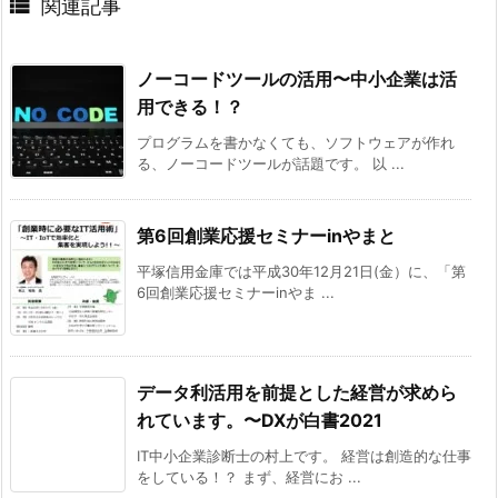

関連記事
ノーコードツールの活用〜中小企業は活
用できる！？
プログラムを書かなくても、ソフトウェアが作れ
る、ノーコードツールが話題です。 以 ...
第6回創業応援セミナーinやまと
平塚信用金庫では平成30年12月21日(金）に、「第
6回創業応援セミナーinやま ...
データ利活用を前提とした経営が求めら
れています。〜DXが白書2021
IT中小企業診断士の村上です。 経営は創造的な仕事
をしている！？ まず、経営にお ...