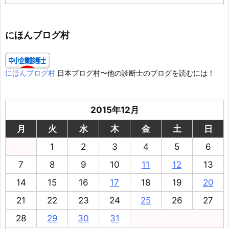
テ
ゴ
リ
ー
にほんブログ村
にほんブログ村
日本ブログ村〜他の診断士のブログを読むには！
2015年12月
月
火
水
木
金
土
日
1
2
3
4
5
6
7
8
9
10
11
12
13
14
15
16
17
18
19
20
21
22
23
24
25
26
27
28
29
30
31