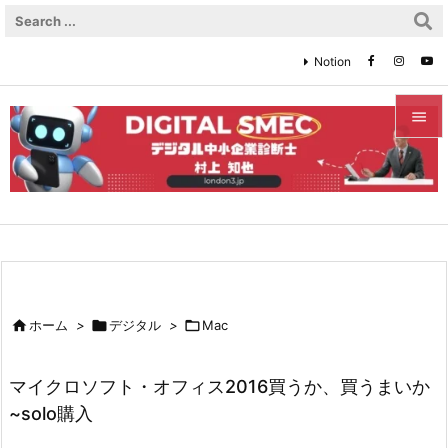
Notion


メニュ

サイド

前へ


ホーム
>

デジタル
>

Mac
次へ

マイクロソフト・オフィス2016買うか、買うまいか
検索
~solo購入