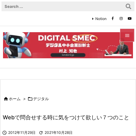
Notion


メニュ

サイド

前へ


ホーム
>

デジタル
次へ

Webで問合せする時に気をつけて欲しい７つのこと
検索

2012年11月29日

2021年10月28日