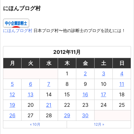
リ
ー
にほんブログ村
にほんブログ村
日本ブログ村〜他の診断士のブログを読むには！
2012年11月
月
火
水
木
金
土
日
1
2
3
4
5
6
7
8
9
10
11
12
13
14
15
16
17
18
19
20
21
22
23
24
25
26
27
28
29
30
« 10月
12月 »