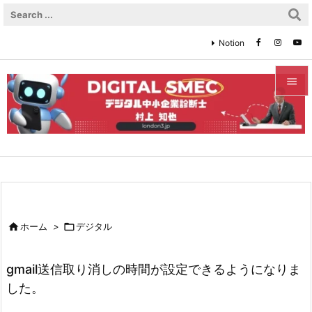
Notion


メニュ

サイド

前へ


ホーム
>

デジタル
次へ

gmail送信取り消しの時間が設定できるようになりま
検索
した。