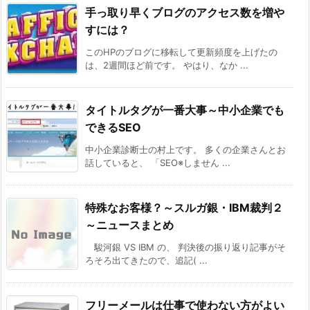
手っ取り早くブログのアクセス数を増や
すには？
このHPのブログに移転して更新頻度を上げたの
は、2週間ほど前です。 やはり、なか ...
タイトルタグが一番大事～中小企業でも
できるSEO
中小企業診断士の村上です。 多くの企業さんとお
話していると、 「SEO※しません ...
特殊なお客様？～スルガ銀・IBM裁判２
～ニュースまとめ
駿河銀 VS IBM の、 判決後の振り返り記事がそ
ろそろ出てきたので、追記( ...
フリーメールは仕事で使わない方がよい