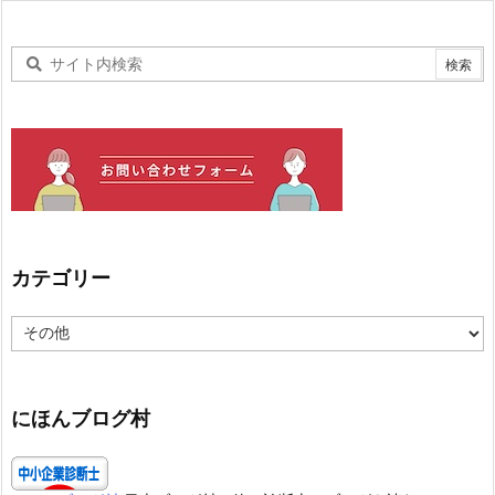
カテゴリー
カ
テ
ゴ
リ
ー
にほんブログ村