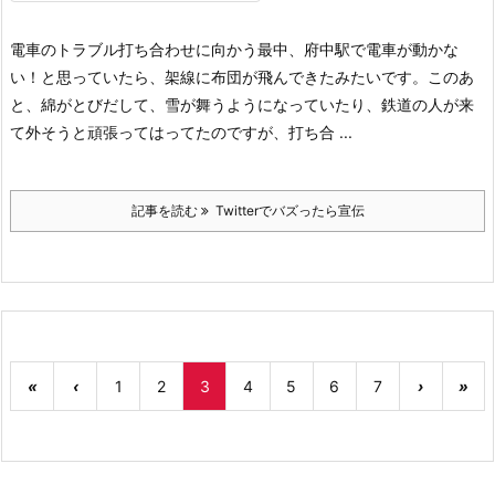
電車のトラブル
打ち合わせに向かう最中、府中駅で電車が動かな
い！と思っていたら、架線に布団が飛んできたみたいです。
このあ
と、綿がとびだして、雪が舞うようになっていたり、鉄道の人が来
て外そうと頑張ってはってたのですが、打ち合 ...
記事を読む
Twitterでバズったら宣伝
«
‹
1
2
3
4
5
6
7
›
»