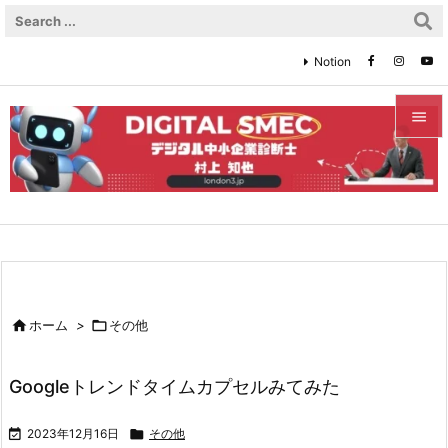
Notion


メニュ

サイド

前へ


ホーム
>

その他
次へ

Googleトレンドタイムカプセルみてみた
検索

2023年12月16日

その他