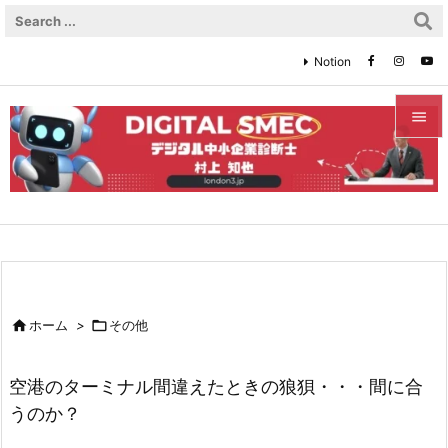
Notion


メニュ

サイド

前へ


ホーム
>

その他
次へ

空港のターミナル間違えたときの狼狽・・・間に合
検索
うのか？