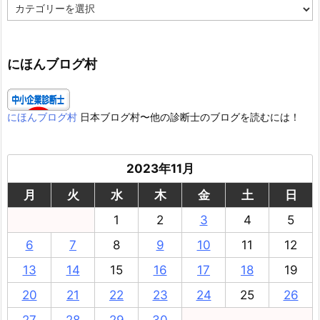
カ
テ
ゴ
リ
ー
にほんブログ村
にほんブログ村
日本ブログ村〜他の診断士のブログを読むには！
2023年11月
月
火
水
木
金
土
日
1
2
3
4
5
6
7
8
9
10
11
12
13
14
15
16
17
18
19
20
21
22
23
24
25
26
27
28
29
30