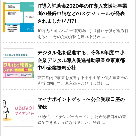
IT導入補助金2020年のIT導入支援社事業
者の登録申請などのスケジュールが発表
されました(4/17)
10万円の国民への一律支給により補正予算が組み替
えられ、そのため採択も遅れる見込 ...
デジタル化を促進する、令和8年度 中小
企業デジタル導入促進補助事業＠東京都
中小企業振興公社
東京都内で事業を展開する中小企業・個人事業主の
皆様に向けて、東京都および（公財） ...
マイナポイントゲット〜公金受取口座の
登録
4/1からマイナンバーカードに、公金受取口座の登
録ができるようになりました。登録 ...