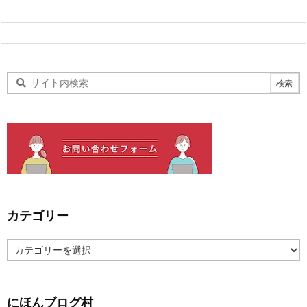
カテゴリー
カ
テ
ゴ
リ
ー
にほんブログ村