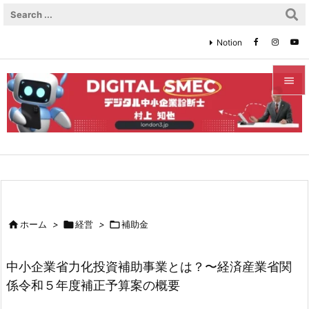
Notion


メニュ

サイド

前へ


ホーム
>

経営
>

補助金
次へ

中小企業省力化投資補助事業とは？〜経済産業省関
検索
係令和５年度補正予算案の概要