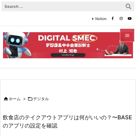
Notion


メニュ

サイド

前へ


ホーム
>

デジタル
次へ

飲食店のテイクアウトアプリは何がいいの？〜BASE
検索
のアプリの設定を確認