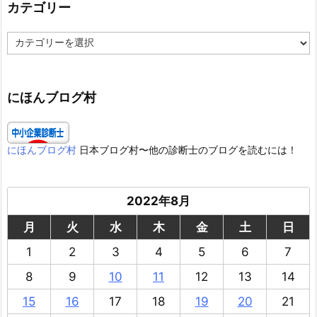
カテゴリー
カ
テ
ゴ
リ
ー
にほんブログ村
にほんブログ村
日本ブログ村〜他の診断士のブログを読むには！
2022年8月
月
火
水
木
金
土
日
1
2
3
4
5
6
7
8
9
10
11
12
13
14
15
16
17
18
19
20
21