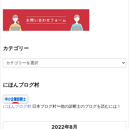
カテゴリー
カ
テ
ゴ
リ
ー
にほんブログ村
にほんブログ村
日本ブログ村〜他の診断士のブログを読むには！
2022年8月