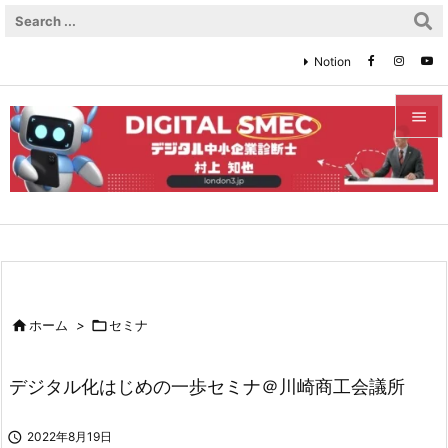
Notion


メニュ

サイド

前へ


ホーム
>

セミナ
次へ

デジタル化はじめの一歩セミナ＠川崎商工会議所
検索

2022年8月19日