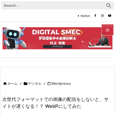
Notion


メニュ

サイド

前へ


ホーム
>

デジタル
>

Wordpresss
次へ

次世代フォーマットでの画像の配信をしないと、サ
検索
イトが遅くなる！？ WebPにしてみた