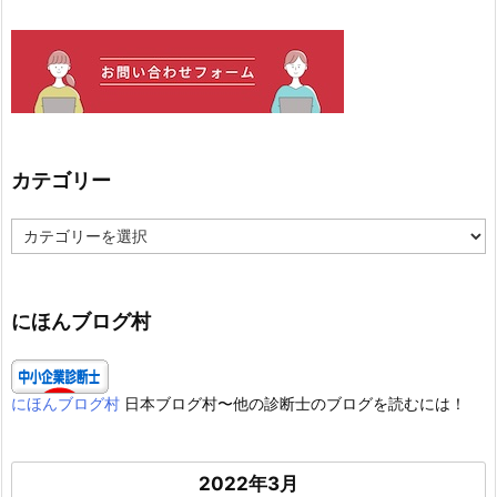
カテゴリー
カ
テ
ゴ
リ
ー
にほんブログ村
にほんブログ村
日本ブログ村〜他の診断士のブログを読むには！
2022年3月