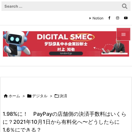
Notion


メニュ

サイド

前へ


ホーム
>

デジタル
>

決済
次へ

1.98%に！ PayPayの店舗側の決済手数料はいくら
検索
に？2021年10月1日から有料化へ〜どうしたらに
1.6％にできる？