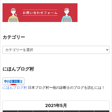
カテゴリー
カ
テ
ゴ
リ
ー
にほんブログ村
にほんブログ村
日本ブログ村〜他の診断士のブログを読むには！
2021年5月