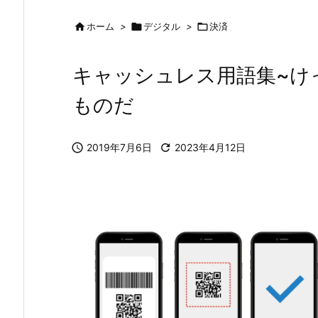

ホーム
>

デジタル
>

決済
キャッシュレス用語集~け
ものだ

2019年7月6日

2023年4月12日