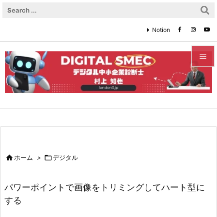
Notion


メニュ

サイド

前へ


ホーム
>

デジタル
次へ

パワーポイントで画像をトリミングしてハート型に
検索
する