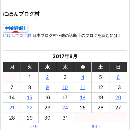
ゴ
リ
ー
にほんブログ村
にほんブログ村
日本ブログ村〜他の診断士のブログを読むには！
2017年8月
月
火
水
木
金
土
日
1
2
3
4
5
6
7
8
9
10
11
12
13
14
15
16
17
18
19
20
21
22
23
24
25
26
27
28
29
30
31
« 7月
9月 »