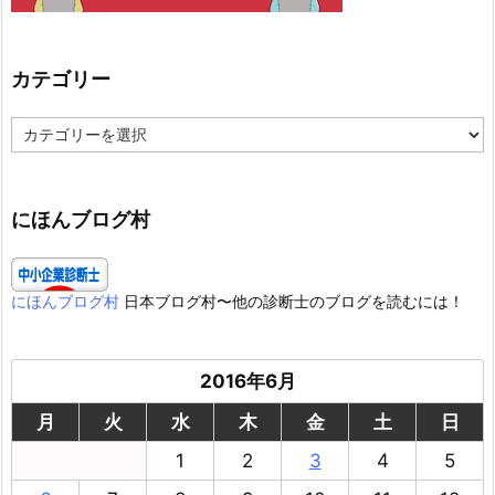
カテゴリー
カ
テ
ゴ
リ
ー
にほんブログ村
にほんブログ村
日本ブログ村〜他の診断士のブログを読むには！
2016年6月
月
火
水
木
金
土
日
1
2
3
4
5