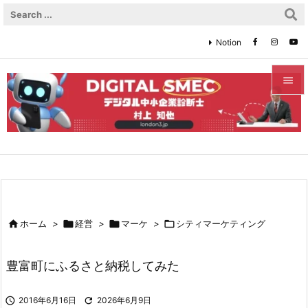
Notion


メニュ

サイド

前へ


ホーム
>

経営
>

マーケ
>

シティマーケティング
次へ

豊富町にふるさと納税してみた
検索

2016年6月16日

2026年6月9日