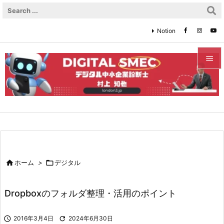
Notion


メニュ

サイド

前へ


ホーム
>

デジタル
次へ

Dropboxのフォルダ整理・活用のポイント
検索

2016年3月4日

2024年6月30日