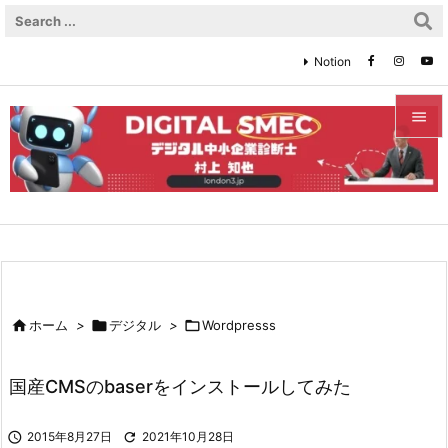
Notion


メニュ

サイド

前へ


ホーム
>

デジタル
>

Wordpresss
次へ

国産CMSのbaserをインストールしてみた
検索

2015年8月27日

2021年10月28日