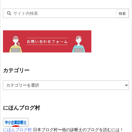
カテゴリー
カ
テ
ゴ
リ
ー
にほんブログ村
にほんブログ村
日本ブログ村〜他の診断士のブログを読むには！