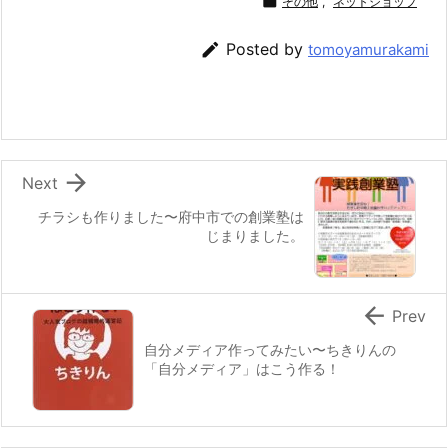

その他
,
ネットショップ

Posted by
tomoyamurakami

Next
チラシも作りました〜府中市での創業塾は
じまりました。

Prev
自分メディア作ってみたい〜ちきりんの
「自分メディア」はこう作る！