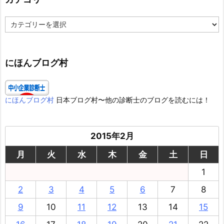
カ
テ
ゴ
リ
ー
にほんブログ村
にほんブログ村
日本ブログ村〜他の診断士のブログを読むには！
2015年2月
月
火
水
木
金
土
日
1
2
3
4
5
6
7
8
9
10
11
12
13
14
15