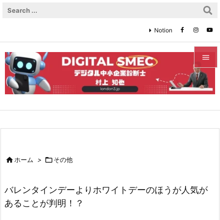
Notion


メニュ

サイド

前へ


ホーム
>

その他
次へ

バレンタインデーよりホワイトデーのほうが人気が
検索
あることが判明！？