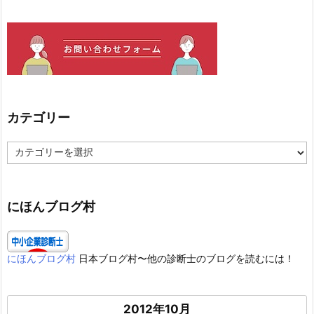
カテゴリー
カ
テ
ゴ
リ
ー
にほんブログ村
にほんブログ村
日本ブログ村〜他の診断士のブログを読むには！
2012年10月