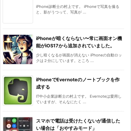
iPhone診断士の村上です。 iPhoneで写真を撮る
と、影がうつって、写真が ...
iPhoneが暗くならない〜常に画面オン機
能がiOS17から追加されていました。
少し暗くなるが画面が消えない iPhoneの自動ロッ
クは２分にしています。ところ ...
iPhoneでEvernoteのノートブックを作
成する
IT中小企業診断士の村上です。 Evernoteは愛用し
ていますが、そんなにたく ...
スマホで電話は受けたくないが通信した
い場合は「おやすみモード」