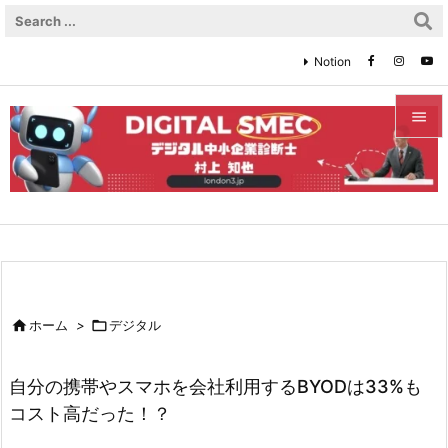
Notion


メニュ

サイド

前へ


ホーム
>

デジタル
次へ

自分の携帯やスマホを会社利用するBYODは33%も
検索
コスト高だった！？