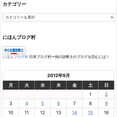
カテゴリー
カ
テ
ゴ
リ
ー
にほんブログ村
にほんブログ村
日本ブログ村〜他の診断士のブログを読むには！
2012年9月
月
火
水
木
金
土
日
1
2
3
4
5
6
7
8
9
10
11
12
13
14
15
16