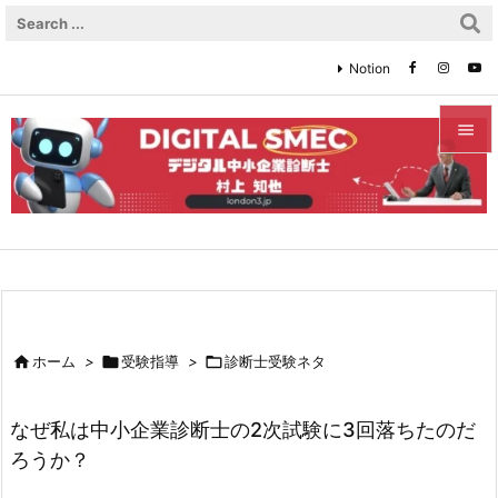
Notion


メニュ

サイド

前へ


ホーム
>

受験指導
>

診断士受験ネタ
次へ

なぜ私は中小企業診断士の2次試験に3回落ちたのだ
検索
ろうか？