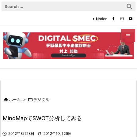
Notion


メニュ

サイド

前へ


ホーム
>

デジタル
次へ

MindMapでSWOT分析してみる
検索

2012年8月28日

2012年10月29日