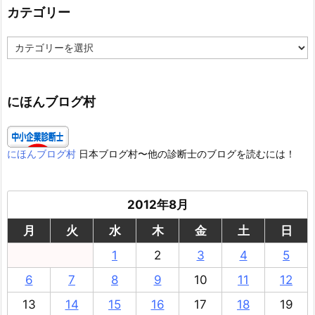
カテゴリー
カ
テ
ゴ
リ
ー
にほんブログ村
にほんブログ村
日本ブログ村〜他の診断士のブログを読むには！
2012年8月
月
火
水
木
金
土
日
1
2
3
4
5
6
7
8
9
10
11
12
13
14
15
16
17
18
19